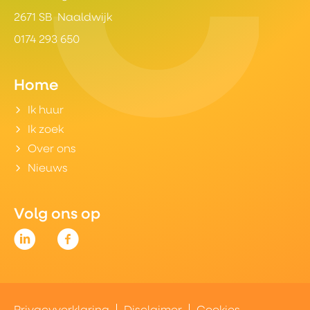
2671 SB Naaldwijk
0174 293 650
Home
Ik huur
Ik zoek
Over ons
Nieuws
Volg ons op