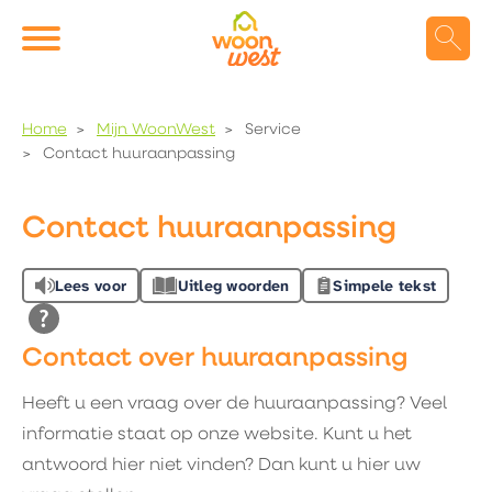
Naar de homepage
Ga naar Hoofd
Home
Mijn WoonWest
Service
Contact huuraanpassing
Naar hoofdinhoud
Naar hoofdnavigatiemenu
Naar zoeken
Contact huuraanpassing
Lees voor
Uitleg woorden
Simpele tekst
Contact over huuraanpassing
Heeft u een vraag over de huuraanpassing? Veel
informatie staat op onze website. Kunt u het
antwoord hier niet vinden? Dan kunt u hier uw