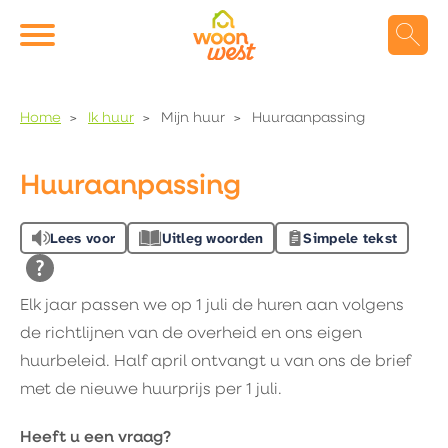
Naar de homepage
Ga naar Hoofd
Home
Ik huur
Mijn huur
Huuraanpassing
Naar hoofdinhoud
Naar hoofdnavigatiemenu
Naar zoeken
Huuraanpassing
Lees voor
Uitleg woorden
Simpele tekst
Elk jaar passen we op 1 juli de huren aan volgens
de richtlijnen van de overheid en ons eigen
huurbeleid. Half april ontvangt u van ons de brief
met de nieuwe huurprijs per 1 juli.
Heeft u een vraag?