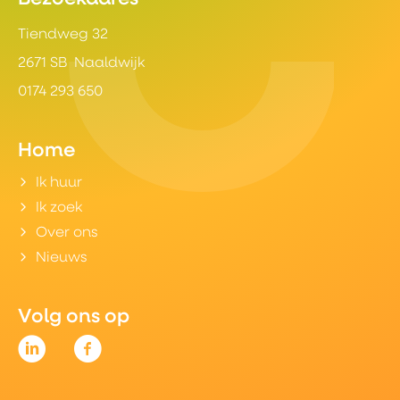
Tiendweg 32
2671 SB Naaldwijk
0174 293 650
Home
Ik huur
Ik zoek
Over ons
Nieuws
Volg ons op