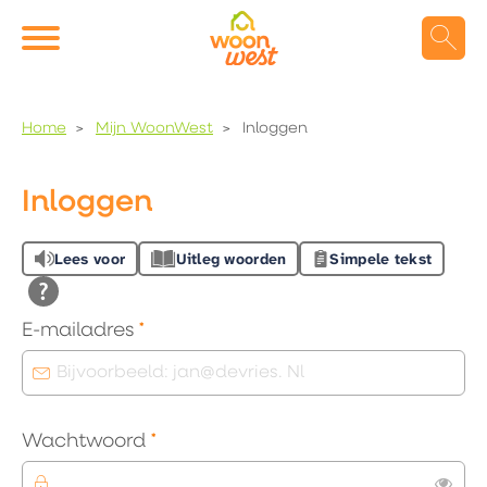
Naar de homepage
Ga naar Hoofd
Home
Mijn WoonWest
Inloggen
Naar hoofdinhoud
Naar hoofdnavigatiemenu
Naar zoeken
Inloggen
Lees voor
Uitleg woorden
Simpele tekst
Verplicht veld
E-mailadres
*
Verplicht veld
Wachtwoord
*