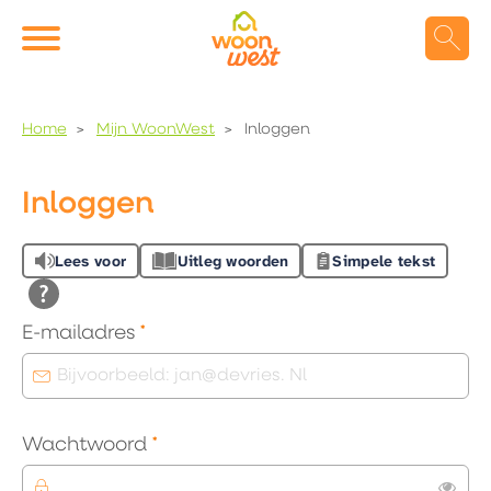
Naar de homepage
Ga naar Hoofd
Home
Mijn WoonWest
Inloggen
Naar hoofdinhoud
Naar hoofdnavigatiemenu
Naar zoeken
Inloggen
Lees voor
Uitleg woorden
Simpele tekst
Verplicht veld
E-mailadres
*
Verplicht veld
Wachtwoord
*