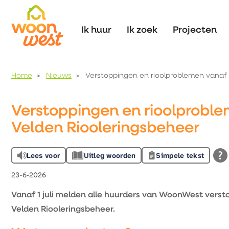
Naar de homepage
Ik huur
Ik zoek
Projecten
Home
Nieuws
Verstoppingen en rioolproblemen vanaf 1 
Naar hoofdinhoud
Naar hoofdnavigatiemenu
Naar zoeken
Verstoppingen en rioolproblem
Velden Riooleringsbeheer
Lees voor
Uitleg woorden
Simpele tekst
23-6-2026
Vanaf 1 juli melden alle huurders van WoonWest verst
Velden Riooleringsbeheer.