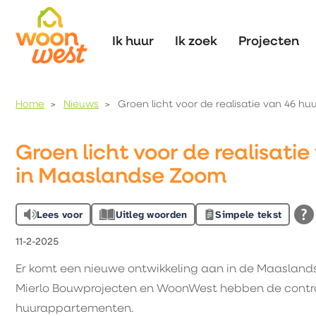
Naar de homepage
Ik huur
Ik zoek
Projecten
Home
Nieuws
Groen licht voor de realisatie van 46 
Naar hoofdinhoud
Naar hoofdnavigatiemenu
Naar zoeken
Groen licht voor de realisat
in Maaslandse Zoom
Lees voor
Uitleg woorden
Simpele tekst
11-2-2025
Er komt een nieuwe ontwikkeling aan in de Maaslan
Mierlo Bouwprojecten en WoonWest hebben de contrac
huurappartementen.