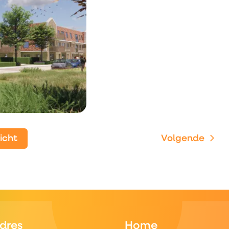
zicht
Volgende
dres
Home