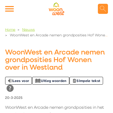
Naar de homepage
Ga naar Hoofd
Home
Nieuws
WoonWest en Arcade nemen grondposities Hof Wonen over in Westland
Naar hoofdinhoud
Naar hoofdnavigatiemenu
Naar zoeken
WoonWest en Arcade nemen
grondposities Hof Wonen
over in Westland
Lees voor
Uitleg woorden
Simpele tekst
20-3-2025
WoonWest en Arcade nemen grondposities in het